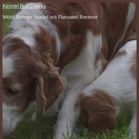
Kennel Red Creeks
Welsh Springer Spaniel och Flatcoated Retriever