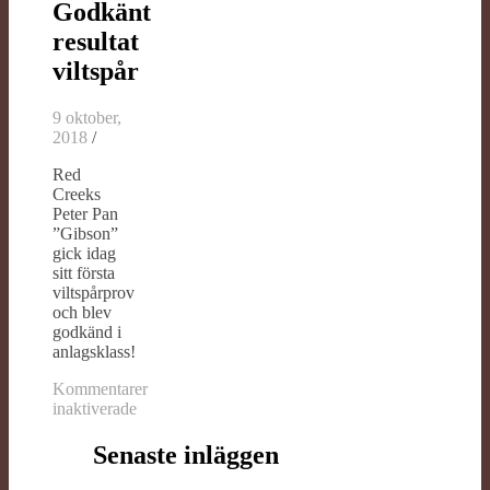
Godkänt
resultat
viltspår
9 oktober,
2018
/
Red
Creeks
Peter Pan
”Gibson”
gick idag
sitt första
viltspårprov
och blev
godkänd i
anlagsklass!
Kommentarer
inaktiverade
för
Godkänt
Senaste inläggen
resultat
viltspår