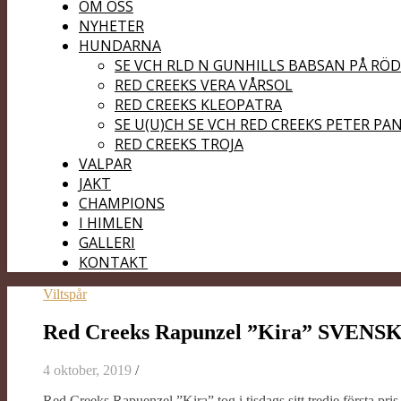
OM OSS
NYHETER
HUNDARNA
SE VCH RLD N GUNHILLS BABSAN PÅ RÖ
RED CREEKS VERA VÅRSOL
RED CREEKS KLEOPATRA
SE U(U)CH SE VCH RED CREEKS PETER PA
RED CREEKS TROJA
VALPAR
JAKT
CHAMPIONS
I HIMLEN
GALLERI
KONTAKT
Viltspår
Red Creeks Rapunzel ”Kira” SVE
4 oktober, 2019
/
Red Creeks Rapuenzel ”Kira” tog i tisdags sitt tredje för