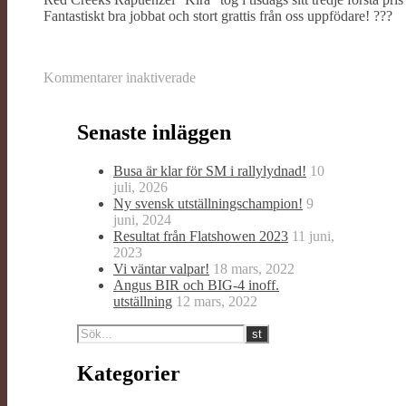
Fantastiskt bra jobbat och stort grattis från oss uppfödare!
?
?
?
för
Kommentarer inaktiverade
Red
Creeks
Rapunzel
Senaste inläggen
”Kira”
SVENSK
Busa är klar för SM i rallylydnad!
10
VILTSPÅRCHAMPION
juli, 2026
Ny svensk utställningschampion!
9
juni, 2024
Resultat från Flatshowen 2023
11 juni,
2023
Vi väntar valpar!
18 mars, 2022
Angus BIR och BIG-4 inoff.
utställning
12 mars, 2022
Kategorier