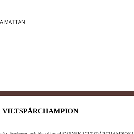
DA MATTAN
N
NSK VILTSPÅRCHAMPION
sta pris på viltspårprov och blev därmed SVENSK VILTSPÅRCHAMPION!