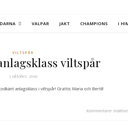
DARNA
VALPAR
JAKT
CHAMPIONS
I H
VILTSPÅR
nlagsklass viltspår
5 oktober, 2019
känt anlagsklass i viltspår! Grattis Maria och Bertil!
Kommentarer inaktive