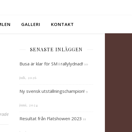
IMLEN
GALLERI
KONTAKT
SENASTE INLÄGGEN
Busa är klar för SM i rallylydnad!
10
juli, 2026
Ny svensk utställningschampion!
9
juni, 2024
för Godkänd anlagsklass viltspår
rade
Resultat från Flatshowen 2023
11