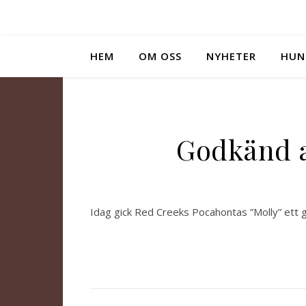
HEM
OM OSS
NYHETER
HUN
Godkänd a
Idag gick Red Creeks Pocahontas ”Molly” ett god