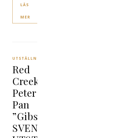
LÄS
MER
UTSTÄLLNING
Red
Creeks
Peter
Pan
”Gibson”
SVENSK