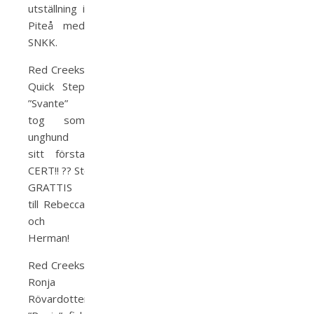
utställning i
Piteå med
SNKK.
Red Creeks
Quick Step
”Svante”
tog som
unghund
sitt första
CERT!!
?
?
Stort
GRATTIS
till Rebecca
och
Herman!
Red Creeks
Ronja
Rövardotter