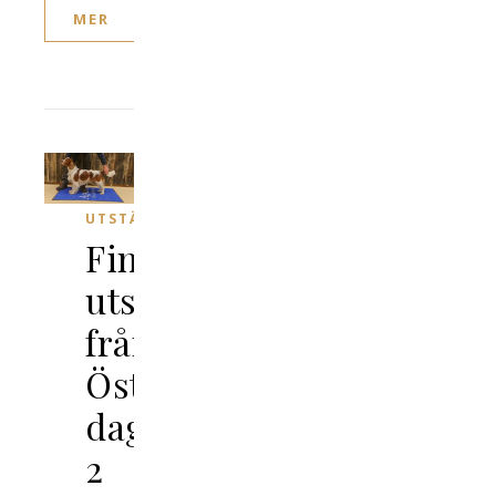
MER
UTSTÄLLNING
Fina
utställningsresultat
från
Östersund
dag
2