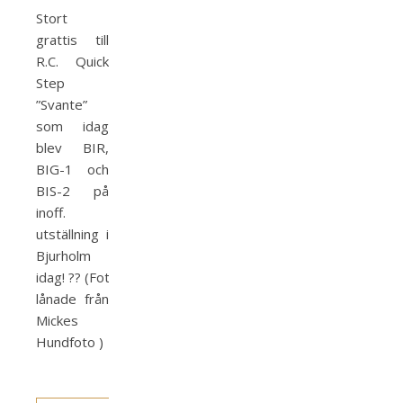
Stort
grattis till
R.C. Quick
Step
”Svante”
som idag
blev BIR,
BIG-1 och
BIS-2 på
inoff.
utställning i
Bjurholm
idag!
?
?
(Foton
lånade från
Mickes
Hundfoto )