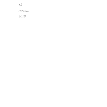
18
november,
2018
R.C.
Peter
Pan
”Gibson”
BHKL-
2,
CERT
R.C.
Lucky
Me
”Märta”
BTKL-
4
R.C.
Ronja