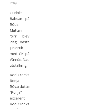
2019
Gunhills
Babsan på
Röda
Mattan
”Siri” blev
idag bästa
juniortik
med CK på
Vännäs Nat.
utställning.
Red Creeks
Ronja
Rövardotter
”Ronja”
excellent
Red Creeks