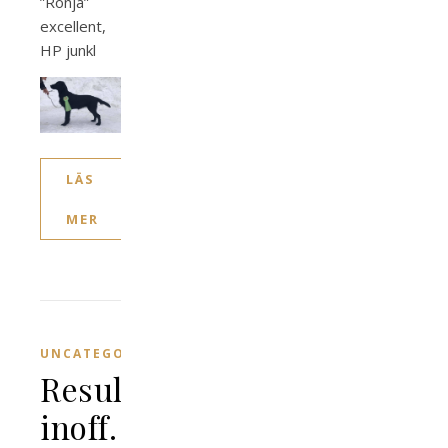
”Ronja”
excellent,
HP junkl
LÄS
MER
,
UNCATEGORIZED
UTSTÄLLNING
Resultat
inoff.