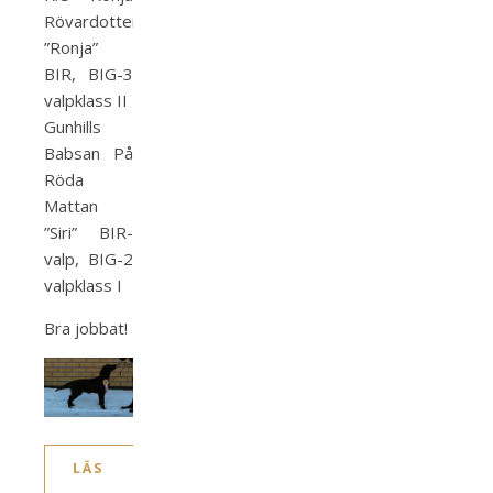
Rövardotter
”Ronja”
BIR, BIG-3
valpklass II
Gunhills
Babsan På
Röda
Mattan
”Siri” BIR-
valp, BIG-2
valpklass I
Bra jobbat!
LÄS