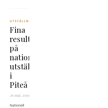
UTSTÄLLNING
Fina
resultat
på
nationell
utställning
i
Piteå
26 maj, 2019
Nationell