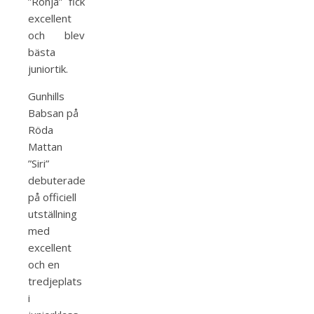
”Ronja” fick
excellent
och blev
bästa
juniortik.
Gunhills
Babsan på
Röda
Mattan
”Siri”
debuterade
på officiell
utställning
med
excellent
och en
tredjeplats
i