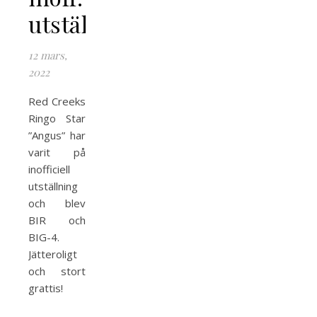
utställning
12 mars,
2022
Red Creeks
Ringo Star
”Angus” har
varit på
inofficiell
utställning
och blev
BIR och
BIG-4.
Jätteroligt
och stort
grattis!