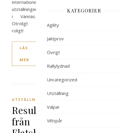
internationella
utställningen
KATEGORIER
i Vännäs.
Otroligt
Agility
roligt!
Jaktprov
LÄS
Övrigt
MER
Rallylydnad
Uncategorized
Utställning
UTSTÄLLNING
Resultat
Valpar
från
Viltspår
Flatshowen