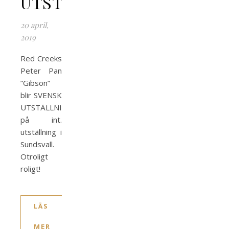
UTSTÄLLNINGSCHAMPIO
20 april,
2019
Red Creeks
Peter Pan
”Gibson”
blir SVENSK
UTSTÄLLNINGSCHAMPION
på int.
utställning i
Sundsvall.
Otroligt
roligt!
LÄS
MER