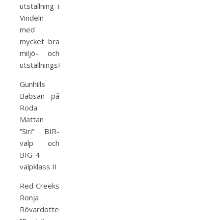
utställning i
Vindeln
med
mycket bra
miljö- och
utställningsträning!
Gunhills
Babsan på
Röda
Mattan
”Siri” BIR-
valp och
BIG-4
valpklass II
Red Creeks
Ronja
Rövardotter