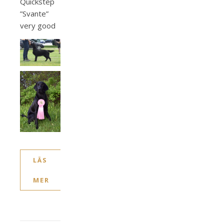
Quickstep
”Svante”
very good
LÄS
MER