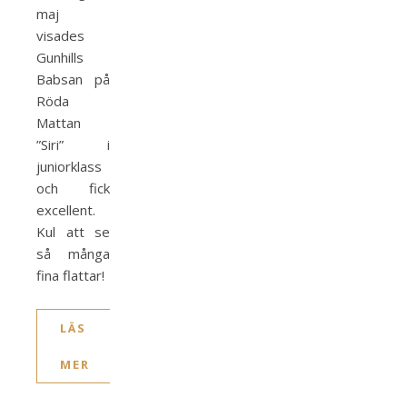
maj
visades
Gunhills
Babsan på
Röda
Mattan
”Siri” i
juniorklass
och fick
excellent.
Kul att se
så många
fina flattar!
LÄS
MER