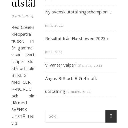
utställningschampion!
Ny svensk utställningschampion!
9
9 juni, 2024
juni, 2024
Red Creeks
Kleopatra
Resultat från Flatshowen 2023
11
”Kleo”, 11
år gammal,
juni, 2023
visar vart
skåpet ska
Vi väntar valpar!
18 mars, 2022
stå och blir
BTKL-2
Angus BIR och BIG-4 inoff.
med CERT,
R-NORDC
utställning
12 mars, 2022
och blir
därmed
SVENSK
UTSTÄLLNINGSCHAMPION
vid