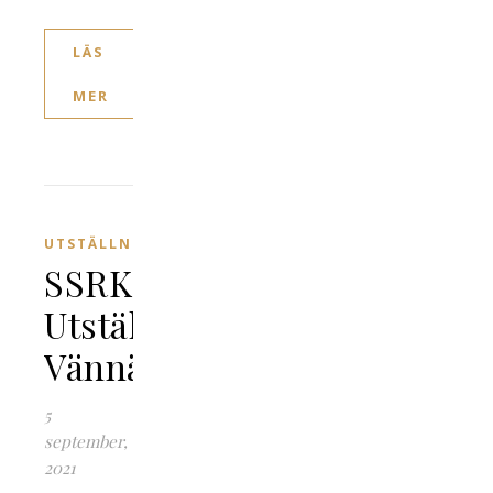
LÄS
MER
UTSTÄLLNING
SSRK
Utställning
Vännäs
5
september,
2021