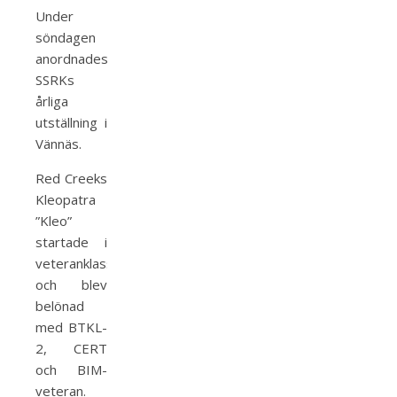
Under
söndagen
anordnades
SSRKs
årliga
utställning i
Vännäs.
Red Creeks
Kleopatra
”Kleo”
startade i
veteranklass
och blev
belönad
med BTKL-
2, CERT
och BIM-
veteran.