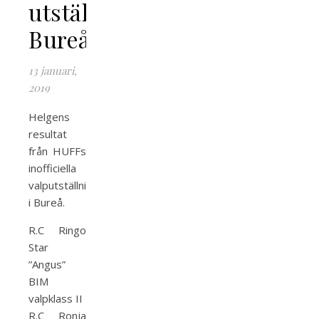
utställning
Bureå
13 januari,
2019
Helgens
resultat
från HUFFs
inofficiella
valputställning
i Bureå.
R.C Ringo
Star
”Angus”
BIM
valpklass II
R.C Ronja