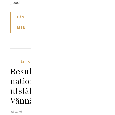
good
LÄS
MER
UTSTÄLLNING
Resultat
nationell
utställning
Vännäs
16 juni,