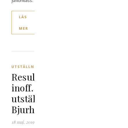
juniorklass.
LÄS
MER
UTSTÄLLNING
Resultat
inoff.
utställning
Bjurholm
18 maj, 2019