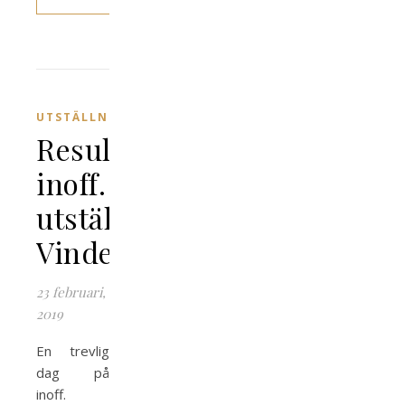
UTSTÄLLNING
Resultat
inoff.
utställning
Vindeln
23 februari,
2019
En trevlig
dag på
inoff.