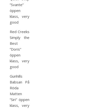
”Svante”
öppen
klass, very
good
Red Creeks
Simply the
Best
”Doris”
öppen
klass, very
good
Gunhills
Babsan På
Röda
Matten
”Siri” öppen
klass, very