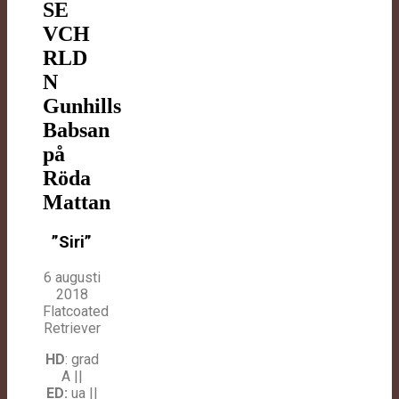
SE
VCH
RLD
N
Gunhills
Babsan
på
Röda
Mattan
”Siri”
6 augusti
2018
Flatcoated
Retriever
HD
: grad
A ||
ED:
ua ||