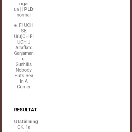
öga
:
ua
||
PLD
:
normal
e. FI UCH
SE
U(u)CH
FI
UCH
J
Altaflats
Ganjaman
u.
Gunhills
Nobody
Puts Bea
In A
Corner
RESULTAT
Utställning
CK, 1a