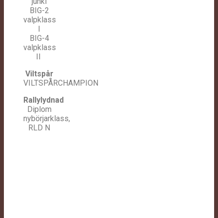
junkl
BIG-2
valpklass
I
BIG-4
valpklass
II
Viltspår
VILTSPÅRCHAMPION
Rallylydnad
Diplom
nybörjarklass,
RLD N