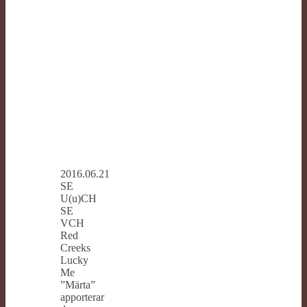
2016.06.21
SE
U(u)CH
SE
VCH
Red
Creeks
Lucky
Me
”Märta”
apporterar