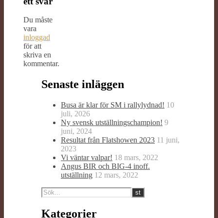
ett svar
Du måste
vara
inloggad
för att
skriva en
kommentar.
Senaste inläggen
Busa är klar för SM i rallylydnad!
10
juli, 2026
Ny svensk utställningschampion!
9
juni, 2024
Resultat från Flatshowen 2023
11 juni,
2023
Vi väntar valpar!
18 mars, 2022
Angus BIR och BIG-4 inoff.
utställning
12 mars, 2022
Kategorier