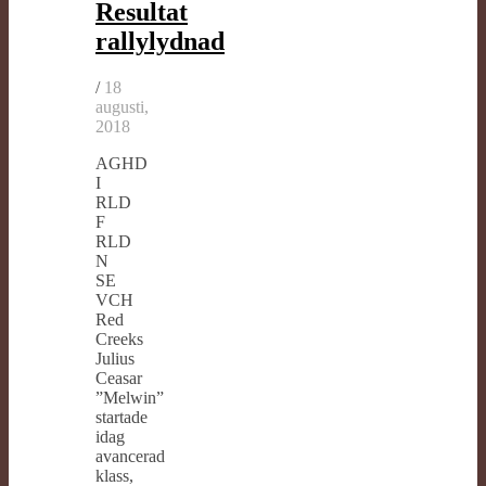
Resultat
rallylydnad
/
18
augusti,
2018
AGHD
I
RLD
F
RLD
N
SE
VCH
Red
Creeks
Julius
Ceasar
”Melwin”
startade
idag
avancerad
klass,