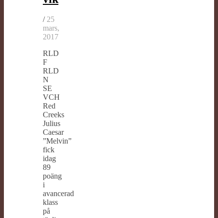
/
25
mars,
2017
RLD
F
RLD
N
SE
VCH
Red
Creeks
Julius
Caesar
”Melvin”
fick
idag
89
poäng
i
avancerad
klass
på