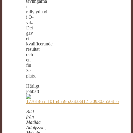
tävlingarna
i
rallylydnad
i Ö-
vik.
Det
gav
ett
kvalificerande
resultat
och
en
fin
3e
plats.
Härligt
jobbat!
Bild
från
Matilda
Adolfsson,
Melwin