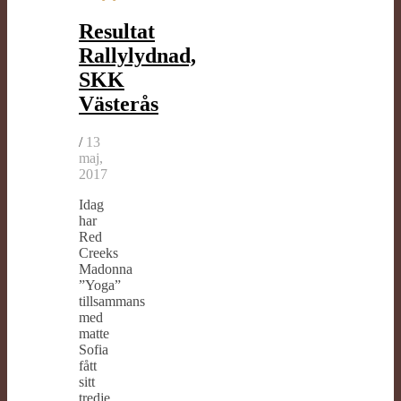
Resultat
Rallylydnad,
SKK
Västerås
/
13
maj,
2017
Idag
har
Red
Creeks
Madonna
”Yoga”
tillsammans
med
matte
Sofia
fått
sitt
tredje