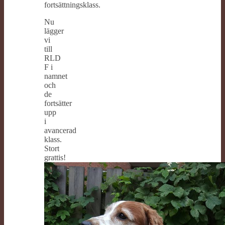
fortsättningsklass.
Nu
lägger
vi
till
RLD
F i
namnet
och
de
fortsätter
upp
i
avancerad
klass.
Stort
grattis!