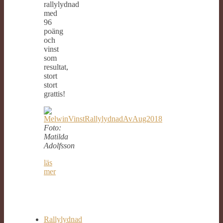
rallylydnad
med
96
poäng
och
vinst
som
resultat,
stort
stort
grattis!
Foto:
Matilda
Adolfsson
läs
mer
Rallylydnad