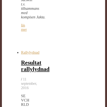
t.v.
tillsammans
med
kompisen Jakta.
läs
mer
Rallylydnad
Resultat
rallylydnad
/
11
september,
2016
SE
VCH
RLD