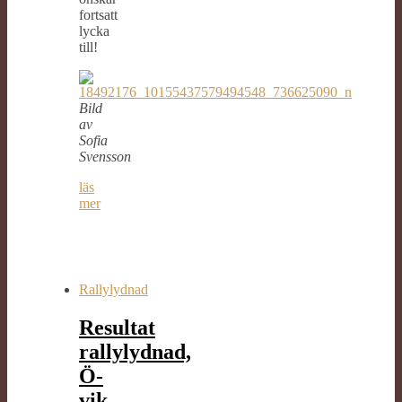
fortsatt
lycka
till!
Bild
av
Sofia
Svensson
läs
mer
Rallylydnad
Resultat
rallylydnad,
Ö-
vik