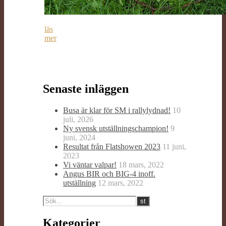
läs
mer
Senaste inläggen
Busa är klar för SM i rallylydnad!
10
juli, 2026
Ny svensk utställningschampion!
9
juni, 2024
Resultat från Flatshowen 2023
11 juni,
2023
Vi väntar valpar!
18 mars, 2022
Angus BIR och BIG-4 inoff.
utställning
12 mars, 2022
Kategorier