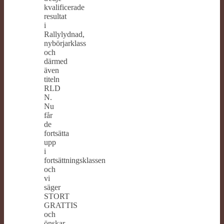
kvalificerade
resultat
i
Rallylydnad,
nybörjarklass
och
därmed
även
titeln
RLD
N.
Nu
får
de
fortsätta
upp
i
fortsättningsklassen
och
vi
säger
STORT
GRATTIS
och
önskar