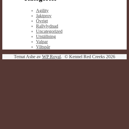
Agility
Jaktprov
Övrigt
Rallylydnad
Uncategorized
Utställning
Valpar
Viltspår
Temat Ashe av
WP Royal
.
© Kennel Red Creeks 2026