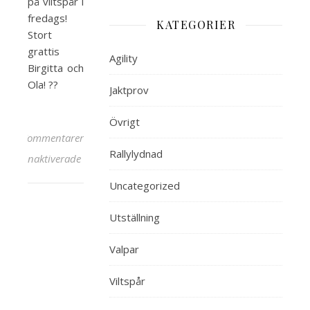
på viltspår i
fredags!
KATEGORIER
Stort
grattis
Agility
Birgitta och
Ola!
?
?
Jaktprov
Övrigt
Kommentarer
Rallylydnad
för Red Creeks Pluto ”Wille” godkänd anlagsklass vi
inaktiverade
Uncategorized
Utställning
Valpar
Viltspår