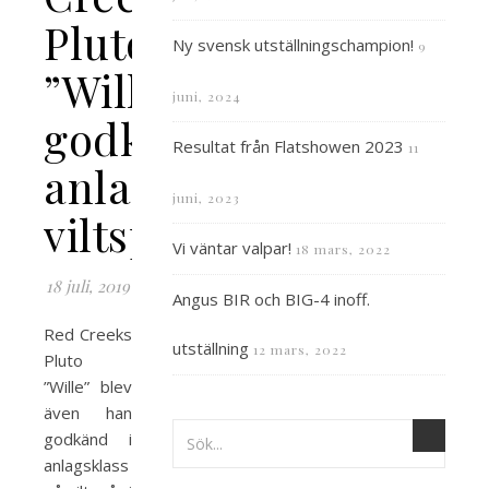
Pluto
Ny svensk utställningschampion!
9
”Wille”
juni, 2024
godkänd
Resultat från Flatshowen 2023
11
anlagsklass
juni, 2023
viltspår
Vi väntar valpar!
18 mars, 2022
18 juli, 2019
Angus BIR och BIG-4 inoff.
Red Creeks
utställning
12 mars, 2022
Pluto
”Wille” blev
även han
godkänd i
anlagsklass