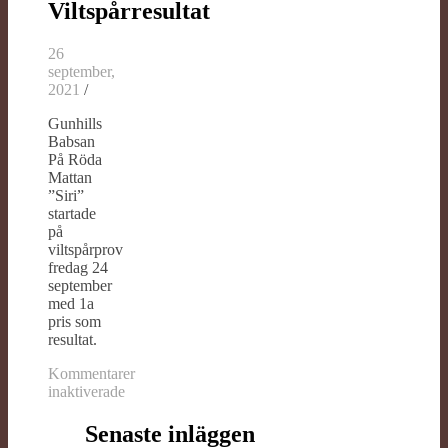
Viltspårresultat
26
september,
2021
/
Gunhills
Babsan
På Röda
Mattan
”Siri”
startade
på
viltspårprov
fredag 24
september
med 1a
pris som
resultat.
Kommentarer
inaktiverade
för
Viltspårresultat
Senaste inläggen